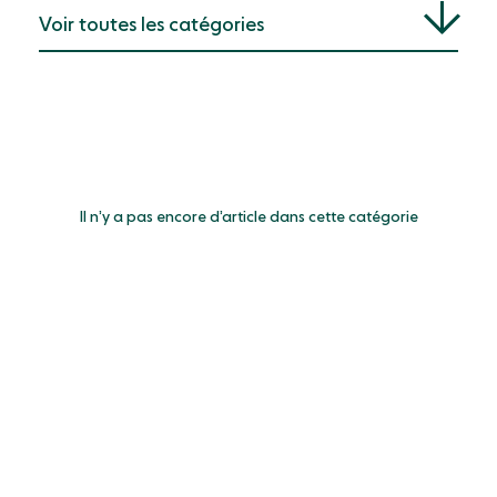
Voir toutes les catégories
Tout voir
Actualité
Économie
Interview
Il n’y a pas encore d’article dans cette catégorie
Méthode
Non classé
Pédagogie
Recherche
Reportage
Société
Technologie