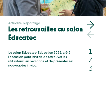
https://en.idruide.com/wordpress/actualite-education/"
class="font-size-sm-22 font-second-regular" data-
link="link2">Le futur est étincelant
Ressources
Actualité, Reportage
Actua
Blog
Les retrouvailles au salon
Éc
Mon compte
Event
Éducatec
pa
Documents
et
1
Success Stories
Le salon Éducatec-Éducatice 2021 a été
l’occasion pour idruide de retrouver les
/
Support
utilisateurs en personne et de présenter ses
idrui
nouveautés in vivo.
d’Edt
3
Samsu