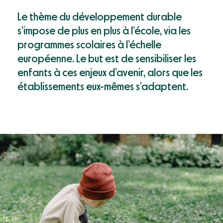
https://en.idruide.com/wordpress/education-et-
developpement-durable/" class="font-size-sm-22 font-
Le thème du développement durable
second-regular" data-link="link2">Le futur est étincelant
s’impose de plus en plus à l’école, via les
Ressources
programmes scolaires à l’échelle
Blog
européenne. Le but est de sensibiliser les
Mon compte
enfants à ces enjeux d’avenir, alors que les
Event
établissements eux-mêmes s’adaptent.
Documents
Success Stories
Support