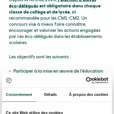
éco-délégués
est obligatoire dans chaque
classe de collège et de lycée
, et
recommandée pour les CM1-CM2. Un
concours vise à mieux faire connaître,
encourager et valoriser les actions engagées
par ces éco-délégués dans les établissements
scolaires.
Les objectifs sont les suivants :
Participer à la mise en œuvre de l’éducation
au développement durable développée par
l’Éducation nationale, selon le cadre précisé
par les circulaires du 27 août 2019 et du 24
Consentement
Détails
À propos des cookies
septembre 2020
Encourager et valoriser les démarches
concrètes des élèves en faveur de la
Ce site Web utilise des cookies
transition écologique et du développement