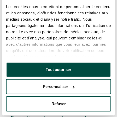
durable, en croisant plusieurs thématiques et
Les cookies nous permettent de personnaliser le contenu
plusieurs Objectifs de développement
et les annonces, d'offrir des fonctionnalités relatives aux
durable (ODD) de l’Agenda 2030 des
médias sociaux et d'analyser notre trafic. Nous
Nations Unies
partageons également des informations sur l'utilisation de
Encourager et valoriser l’engagement des
notre site avec nos partenaires de médias sociaux, de
élèves, en particulier mieux faire connaître le
publicité et d'analyse, qui peuvent combiner celles-ci
rôle des éco-délégués de classe
avec d'autres informations que vous leur avez fournies
Mettre en lumière des exemples et pistes de
ou qu'ils ont collectées lors de votre utilisation de leurs
travail pour les élèves et les enseignants
services. Vous consentez à nos cookies si vous
continuez à utiliser notre site Web.
Des concours comme
« Embarquement
Tout autoriser
immédiat ! »
sont organisés par l’association «
Nous Les Ambitieuses ! » avec le soutien du
ministère. Il s’adresse aux professeurs,
Personnaliser
éducateurs et animateurs qui, sur le temps
scolaire, périscolaire ou hors temps scolaire,
Refuser
proposent des activités éducatives en lien
avec l’écriture ou le dessin. Plusieurs thèmes