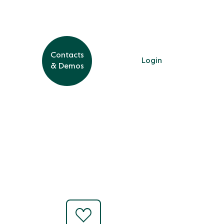
Contacts
Contacts
Login
Login
& Demos
& Demos