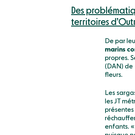
Des problématiq
territoires d’Ou
De par le
marins co
propres. 
(DAN) de M
fleurs.
Les sarga
les JT mét
présentes 
réchauffem
enfants. «