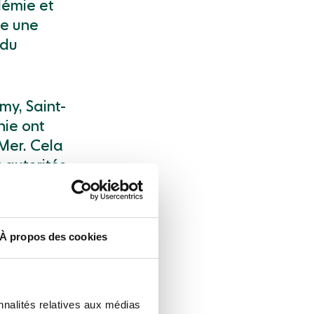
démie et
ce une
 du
my, Saint-
nie ont
-Mer. Cela
 autorités
éducative.
À propos des cookies
nnalités relatives aux médias