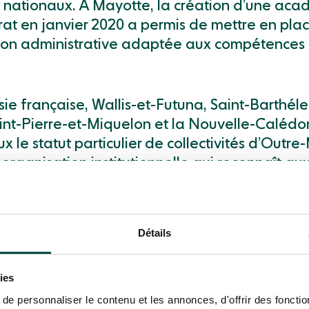
 nationaux. À Mayotte, la création d’une aca
rat en janvier 2020 a permis de mettre en pla
ion administrative adaptée aux compétences
ie française, Wallis-et-Futuna, Saint-Barthéle
aint-Pierre-et-Miquelon et la Nouvelle-Calédo
x le statut particulier de collectivités d’Outre
 organisation institutionnelle qui reconnaît aux
isées d’importantes compétences en matière 
Détails
mérique plus marquée
ies
r
e personnaliser le contenu et les annonces, d'offrir des fonctio