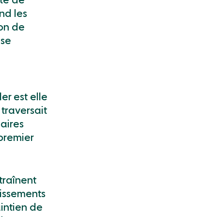
ité de
nd les
ion de
 se
er est elle
 traversait
aires
 premier
traînent
lissements
aintien de