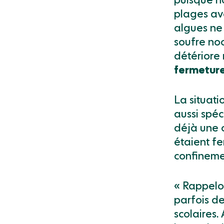
puisque no
plages av
algues ne 
soufre noc
détériore
fermeture
La situati
aussi spéc
déjà une c
étaient fe
confineme
« Rappelon
parfois d
scolaires.