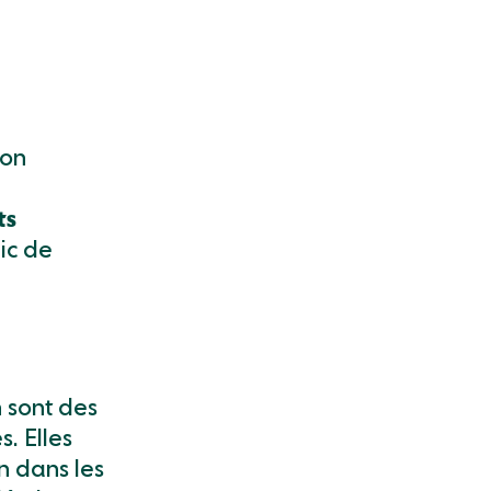
ion
ts
lic de
 sont des
. Elles
on dans les