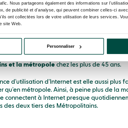
rafic. Nous partageons également des informations sur l'utilisati
re numérique, déjà très soulignée en France
, de publicité et d'analyse, qui peuvent combiner celles-ci avec
taine
, est encore plus marquée dans les territoi
'ils ont collectées lors de votre utilisation de leurs services. V
re site Web.
 2019, l’Insee a noté que dans ces DOM,
trois
avaient pas utilisé Internet au cours des trois mo
 l’enquête
. En métropole, ce taux s’établissait 
Personnaliser
t faible pour les jeunes, familiarisés avec la
tec
 la différence est très marquée entre les te
ins et la métropole
chez les plus de 45 ans.
ce d’utilisation d’Internet est elle aussi plus 
r qu’en métropole. Ainsi, à peine plus de la m
e connectent à Internet presque quotidienne
s des deux tiers des Métropolitains.