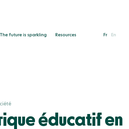
The future is sparkling
The future is sparkling
Resources
Resources
Fr
Fr
En
En
ciété
rique éducatif en