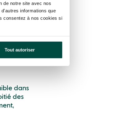
on de notre site avec nos
 d'autres informations que
res ultra-
ous consentez à nos cookies si
 personnes
is
à 19 %. Si
Tout autoriser
hnologie
rritoires
faible dans
oitié des
ment,