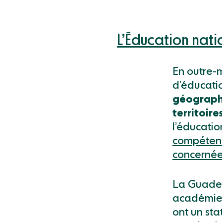
L’Éducation nat
En outre-
d’éducati
géographi
territoire
l’éducatio
compétence
concerné
La Guadel
académies
ont un sta