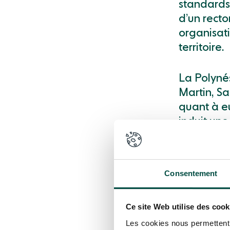
standards
d’un recto
organisat
territoire.
La Polynés
Martin, S
quant à eu
induit une
décentral
Consentement
Une fracture nu
Ce site Web utilise des cook
dans l’Outre-Me
Les cookies nous permettent d