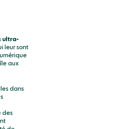
s ultra-
i leur sont
numérique
île aux
lles dans
es
é des
nt