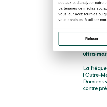
sociaux et d'analyser notre t
La fractu
partenaires de médias sociaux
métropoli
vous leur avez fournies ou qu
vous continuez à utiliser not
marins. En
sur dix n’
précédant
Refuser
l’écart es
numérique,
ultra-mar
La fréquen
l’Outre-Me
Domiens s
contre prè