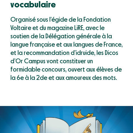
https://en.idruide.com/wordpress/dicos-dor-campus-un-
vocabulaire
nouveau-concours-national-de-vocabulaire/"
class="font-size-sm-22 font-second-regular" data-
link="link2">Le futur est étincelant
Organisé sous l’égide de la Fondation
Voltaire et du magazine LiRE, avec le
Ressources
soutien de la Délégation générale à la
Blog
langue française et aux langues de France,
Mon compte
Event
et la recommandation d’idruide, les Dicos
Documents
d’Or Campus vont constituer un
formidable concours, ouvert aux élèves de
Success Stories
la 6e à la 2de et aux amoureux des mots.
Support