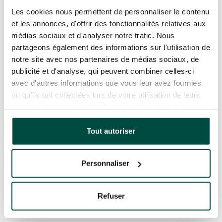
Les cookies nous permettent de personnaliser le contenu
et les annonces, d'offrir des fonctionnalités relatives aux
médias sociaux et d'analyser notre trafic. Nous
partageons également des informations sur l'utilisation de
Un article de idruide
notre site avec nos partenaires de médias sociaux, de
publié le 14 Nov. 2019
publicité et d'analyse, qui peuvent combiner celles-ci
avec d'autres informations que vous leur avez fournies
ou qu'ils ont collectées lors de votre utilisation de leurs
services. Vous consentez à nos cookies si vous
continuez à utiliser notre site Web.
Tout autoriser
Personnaliser
Article suivant
8 exemples d’application à utiliser
avec la tablette en école
Refuser
maternelle